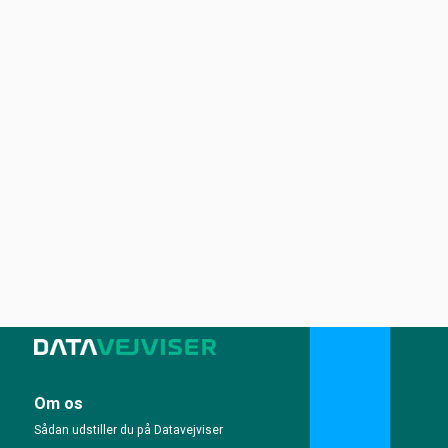
Om os
Sådan udstiller du på Datavejviser