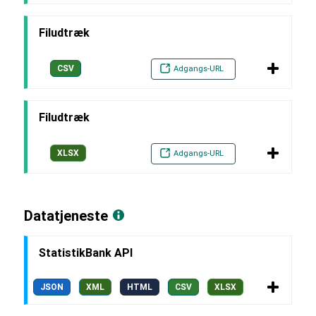
Filudtræk
CSV
Adgangs-URL
Filudtræk
XLSX
Adgangs-URL
Datatjeneste
StatistikBank API
JSON
XML
HTML
CSV
XLSX