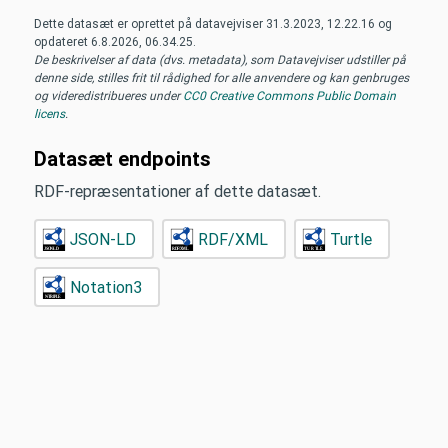
Dette datasæt er oprettet på datavejviser
31.3.2023, 12.22.16
og
opdateret
6.8.2026, 06.34.25
.
De beskrivelser af data (dvs. metadata), som Datavejviser udstiller på
denne side, stilles frit til rådighed for alle anvendere og kan genbruges
og videredistribueres under
CC0 Creative Commons Public Domain
licens
.
Datasæt endpoints
RDF-repræsentationer af dette datasæt.
JSON-LD
RDF/XML
Turtle
Notation3