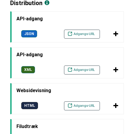
Distribution
API-adgang
JSON
Adgangs-URL
API-adgang
XML
Adgangs-URL
Websidevisning
HTML
Adgangs-URL
Filudtræk