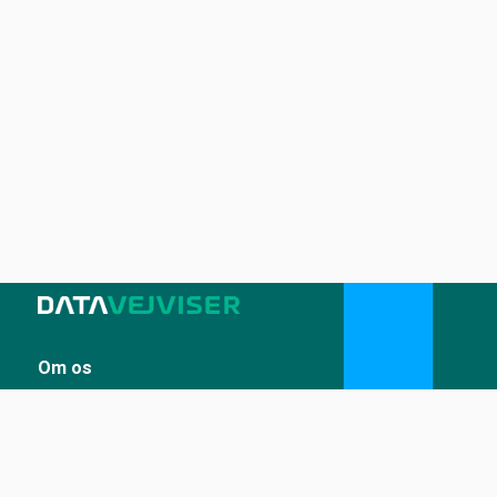
Om os
Sådan udstiller du på Datavejviser
Datastandard og tekniske snitflader
Vilkår for anvendelse