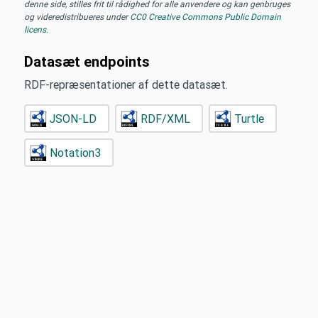
denne side, stilles frit til rådighed for alle anvendere og kan genbruges
og videredistribueres under
CC0 Creative Commons Public Domain
licens
.
Datasæt endpoints
RDF-repræsentationer af dette datasæt.
JSON-LD
RDF/XML
Turtle
Notation3