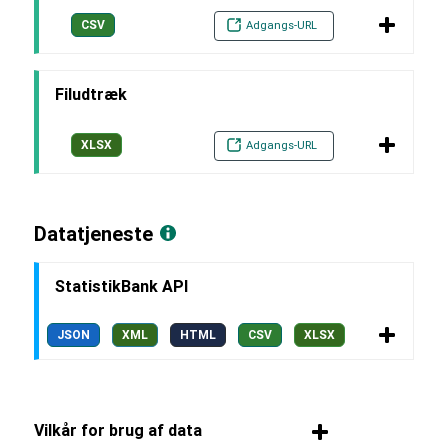
CSV
Adgangs-URL
Filudtræk
XLSX
Adgangs-URL
Datatjeneste
StatistikBank API
JSON
XML
HTML
CSV
XLSX
Vilkår for brug af data