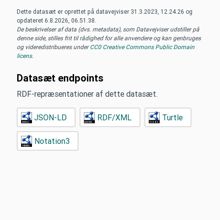
Dette datasæt er oprettet på datavejviser
31.3.2023, 12.24.26
og
opdateret
6.8.2026, 06.51.38
.
De beskrivelser af data (dvs. metadata), som Datavejviser udstiller på
denne side, stilles frit til rådighed for alle anvendere og kan genbruges
og videredistribueres under
CC0 Creative Commons Public Domain
licens
.
Datasæt endpoints
RDF-repræsentationer af dette datasæt.
JSON-LD
RDF/XML
Turtle
Notation3