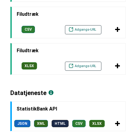
Filudtræk
CSV
Adgangs-URL
Filudtræk
XLSX
Adgangs-URL
Datatjeneste
StatistikBank API
JSON
XML
HTML
CSV
XLSX