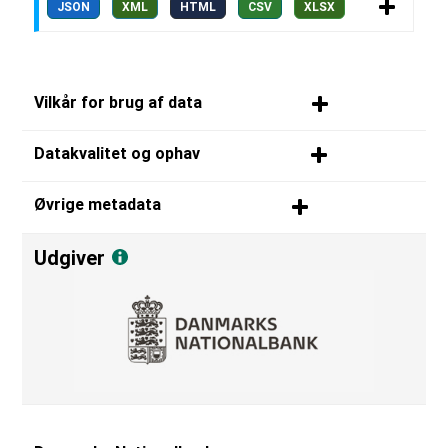
JSON
XML
HTML
CSV
XLSX
Vilkår for brug af data
Datakvalitet og ophav
Øvrige metadata
Udgiver