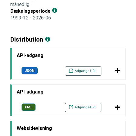
månedlig
Dækningsperiode
1999-12 - 2026-06
Distribution
API-adgang
JSON
Adgangs-URL
API-adgang
XML
Adgangs-URL
Websidevisning