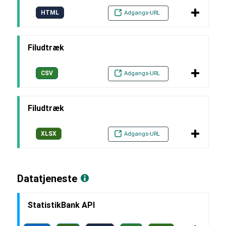
HTML
Adgangs-URL
Filudtræk
CSV
Adgangs-URL
Filudtræk
XLSX
Adgangs-URL
Datatjeneste
StatistikBank API