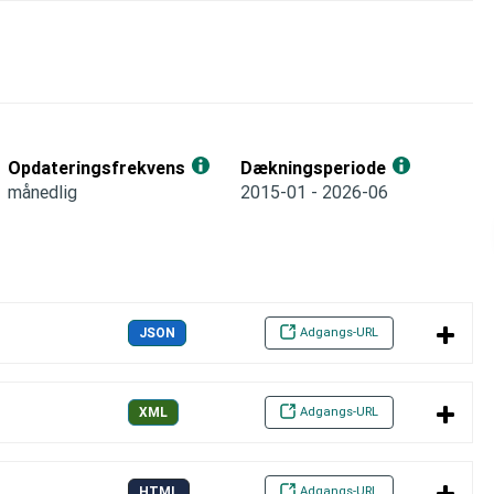
Opdateringsfrekvens
Dækningsperiode
månedlig
2015-01 - 2026-06
Adgangs-URL
JSON
Adgangs-URL
XML
Adgangs-URL
HTML