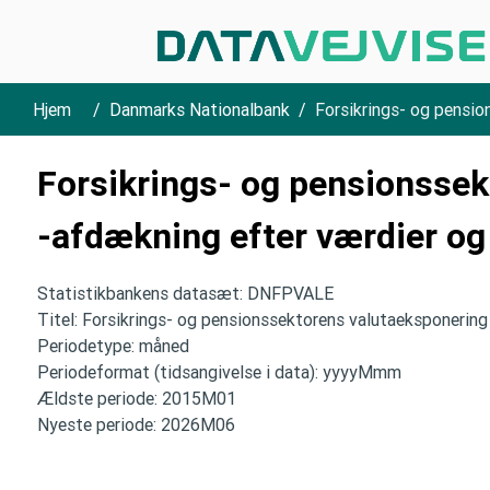
Hjem
Danmarks Nationalbank
Forsikrings- og pensio
Forsikrings- og pensionssek
-afdækning efter værdier og
Statistikbankens datasæt: DNFPVALE
Titel: Forsikrings- og pensionssektorens valutaeksponering
Periodetype: måned
Periodeformat (tidsangivelse i data): yyyyMmm
Ældste periode: 2015M01
Nyeste periode: 2026M06