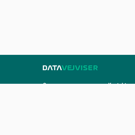
Om os
Kontakt
Sådan udstiller du på Datavejviser
Kontakt os
Datastandard og tekniske
kontakt@datavej
snitflader
Vilkår for anvendelse