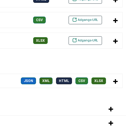
Adgangs-URL
CSV
Adgangs-URL
XLSX
JSON
XML
HTML
CSV
XLSX