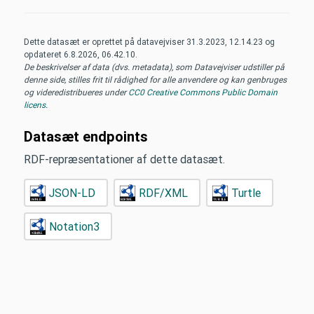
Dette datasæt er oprettet på datavejviser
31.3.2023, 12.14.23
og
opdateret
6.8.2026, 06.42.10
.
De beskrivelser af data (dvs. metadata), som Datavejviser udstiller på
denne side, stilles frit til rådighed for alle anvendere og kan genbruges
og videredistribueres under
CC0 Creative Commons Public Domain
licens
.
Datasæt endpoints
RDF-repræsentationer af dette datasæt.
JSON-LD
RDF/XML
Turtle
Notation3