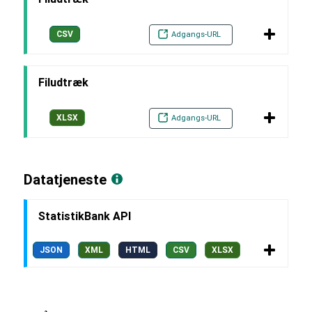
CSV
Adgangs-URL
Filudtræk
XLSX
Adgangs-URL
Datatjeneste
StatistikBank API
JSON
XML
HTML
CSV
XLSX