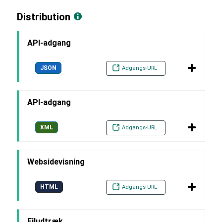
Distribution
API-adgang
JSON
Adgangs-URL
API-adgang
XML
Adgangs-URL
Websidevisning
HTML
Adgangs-URL
Filudtræk