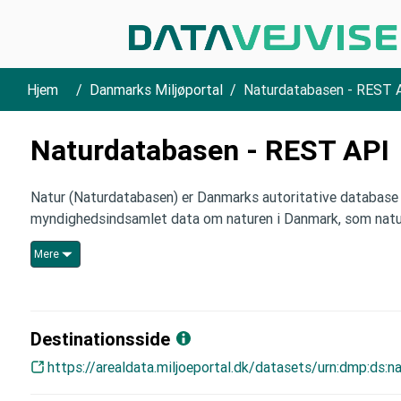
Hjem
Danmarks Miljøportal
Naturdatabasen - REST 
Naturdatabasen - REST API
Natur (Naturdatabasen) er Danmarks autoritative database 
myndighedsindsamlet data om naturen i Danmark, som natur
Mere
Destinationsside
https://arealdata.miljoeportal.dk/datasets/urn:dmp:ds:n