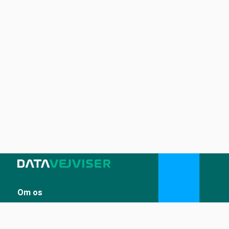
Om os
Sådan udstiller du på Datavejviser
Datastandard og tekniske snitflader