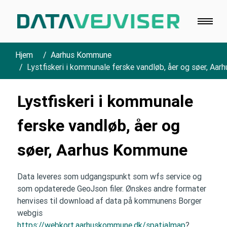
Hjem
Aarhus Kommune
Lystfiskeri i kommunale ferske vandløb, åer og søer, A
Lystfiskeri i kommunale
ferske vandløb, åer og
søer, Aarhus Kommune
Data leveres som udgangspunkt som wfs service og
som opdaterede GeoJson filer. Ønskes andre formater
henvises til download af data på kommunens Borger
webgis
https://webkort.aarhuskommune.dk/spatialmap
?