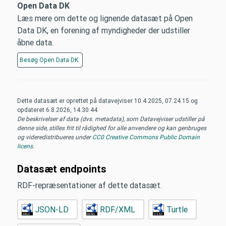
Open Data DK
Læs mere om dette og lignende datasæt på Open
Data DK, en forening af myndigheder der udstiller
åbne data.
Besøg
Open Data DK
Dette datasæt er oprettet på datavejviser
10.4.2025, 07.24.15
og
opdateret
6.8.2026, 14.30.44
.
De beskrivelser af data (dvs. metadata), som Datavejviser udstiller på
denne side, stilles frit til rådighed for alle anvendere og kan genbruges
og videredistribueres under
CC0 Creative Commons Public Domain
licens
.
Datasæt endpoints
RDF-repræsentationer af dette datasæt.
JSON-LD
RDF/XML
Turtle